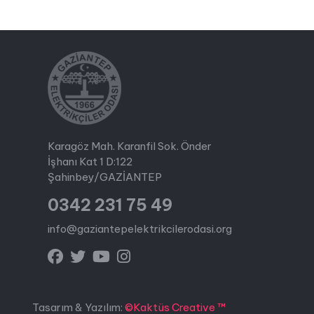
Karagöz Mah. Karanfil Sok. Önder
İşhanı Kat 1 D:122
Şahinbey/GAZİANTEP
0342 231 75 49
info@gaziantepelektrikcilerodasi.org
Tasarım & Yazılım:
©Kaktüs Creative ™