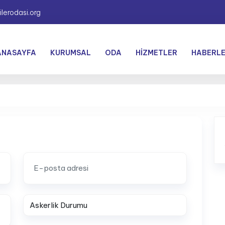
lerodasi.org
ANASAYFA
KURUMSAL
ODA
HIZMETLER
HABERL